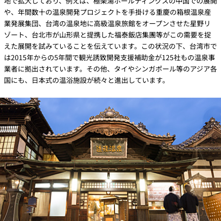
地で拡大しており、例えば、極楽湯ホールディングスの中国での展開
や、年間数十の温泉開発プロジェクトを手掛ける重慶の箱根温泉産
業発展集団、台湾の温泉地に高級温泉旅館をオープンさせた星野リ
ゾート、台北市が山形県と提携した福泰飯店集團等がこの需要を捉
えた展開を試みていることを伝えています。この状況の下、台湾市で
は2015年からの5年間で観光誘致開発支援補助金が125社もの温泉事
業者に拠出されています。その他、タイやシンガポール等のアジア各
国にも、日本式の温浴施設が続々と進出しています。