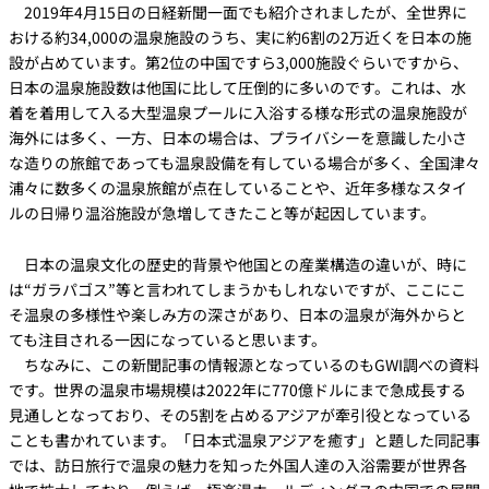
2019年4月15日の日経新聞一面でも紹介されましたが、全世界に
おける約34,000の温泉施設のうち、実に約6割の2万近くを日本の施
設が占めています。第2位の中国ですら3,000施設ぐらいですから、
日本の温泉施設数は他国に比して圧倒的に多いのです。これは、水
着を着用して入る大型温泉プールに入浴する様な形式の温泉施設が
海外には多く、一方、日本の場合は、プライバシーを意識した小さ
な造りの旅館であっても温泉設備を有している場合が多く、全国津々
浦々に数多くの温泉旅館が点在していることや、近年多様なスタイ
ルの日帰り温浴施設が急増してきたこと等が起因しています。
日本の温泉文化の歴史的背景や他国との産業構造の違いが、時に
は“ガラパゴス”等と言われてしまうかもしれないですが、ここにこ
そ温泉の多様性や楽しみ方の深さがあり、日本の温泉が海外からと
ても注目される一因になっていると思います。
ちなみに、この新聞記事の情報源となっているのもGWI調べの資料
です。世界の温泉市場規模は2022年に770億ドルにまで急成長する
見通しとなっており、その5割を占めるアジアが牽引役となっている
ことも書かれています。「日本式温泉アジアを癒す」と題した同記事
では、訪日旅行で温泉の魅力を知った外国人達の入浴需要が世界各