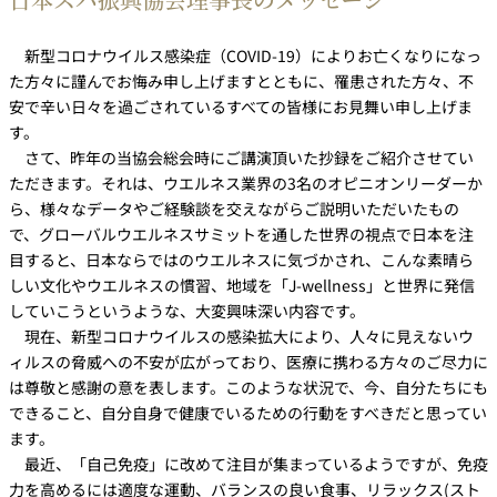
日本スパ振興協会理事長のメッセージ
新型コロナウイルス感染症（COVID-19）によりお亡くなりになっ
た方々に謹んでお悔み申し上げますとともに、罹患された方々、不
安で辛い日々を過ごされているすべての皆様にお見舞い申し上げま
す。
さて、昨年の当協会総会時にご講演頂いた抄録をご紹介させてい
ただきます。それは、ウエルネス業界の3名のオピニオンリーダーか
ら、様々なデータやご経験談を交えながらご説明いただいたもの
で、グローバルウエルネスサミットを通した世界の視点で日本を注
目すると、日本ならではのウエルネスに気づかされ、こんな素晴ら
しい文化やウエルネスの慣習、地域を「J-wellness」と世界に発信
していこうというような、大変興味深い内容です。
現在、新型コロナウイルスの感染拡大により、人々に見えないウ
ィルスの脅威への不安が広がっており、医療に携わる方々のご尽力に
は尊敬と感謝の意を表します。このような状況で、今、自分たちにも
できること、自分自身で健康でいるための行動をすべきだと思ってい
ます。
最近、「自己免疫」に改めて注目が集まっているようですが、免疫
力を高めるには適度な運動、バランスの良い食事、リラックス(スト