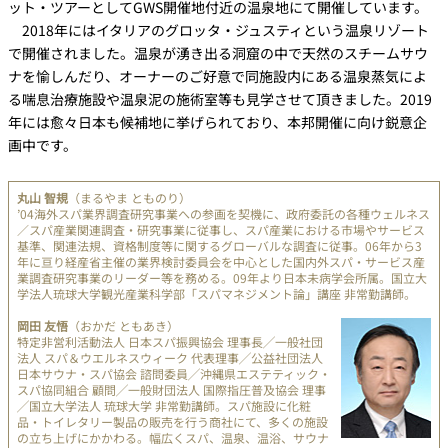
ット・ツアーとしてGWS開催地付近の温泉地にて開催しています。
2018年にはイタリアのグロッタ・ジュスティという温泉リゾート
で開催されました。温泉が湧き出る洞窟の中で天然のスチームサウ
ナを愉しんだり、オーナーのご好意で同施設内にある温泉蒸気によ
る喘息治療施設や温泉泥の施術室等も見学させて頂きました。2019
年には愈々日本も候補地に挙げられており、本邦開催に向け鋭意企
画中です。
丸山 智規
（まるやま とものり）
’04海外スパ業界調査研究事業への参画を契機に、政府委託の各種ウェルネス
／スパ産業関連調査・研究事業に従事し、スパ産業における市場やサービス
基準、関連法規、資格制度等に関するグローバルな調査に従事。06年から3
年に亘り経産省主催の業界検討委員会を中心とした国内外スパ・サービス産
業調査研究事業のリーダー等を務める。09年より日本未病学会所属。国立大
学法人琉球大学観光産業科学部「スパマネジメント論」講座 非常勤講師。
岡田 友悟
（おかだ ともあき）
特定非営利活動法人 日本スパ振興協会 理事長╱一般社団
法人 スパ＆ウエルネスウィーク 代表理事╱公益社団法人
日本サウナ・スパ協会 諮問委員╱沖縄県エステティック・
スパ協同組合 顧問╱一般財団法人 国際指圧普及協会 理事
╱国立大学法人 琉球大学 非常勤講師。スパ施設に化粧
品・トイレタリー製品の販売を行う商社にて、多くの施設
の立ち上げにかかわる。幅広くスパ、温泉、温浴、サウナ