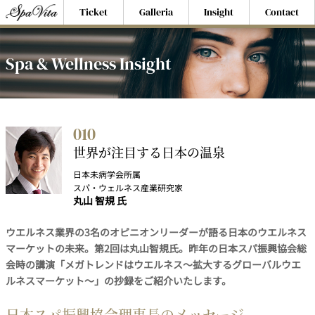
Ticket
Galleria
Insight
Contact
Spa & Wellness Insight
010
世界が注目する日本の温泉
日本未病学会所属
スパ・ウェルネス産業研究家
丸山 智規 氏
ウエルネス業界の3名のオピニオンリーダーが語る日本のウエルネス
マーケットの未来。第2回は丸山智規氏。昨年の日本スパ振興協会総
会時の講演「メガトレンドはウエルネス～拡大するグローバルウエ
ルネスマーケット～」の抄録をご紹介いたします。