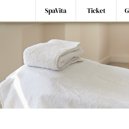
SpaVita
Ticket
G