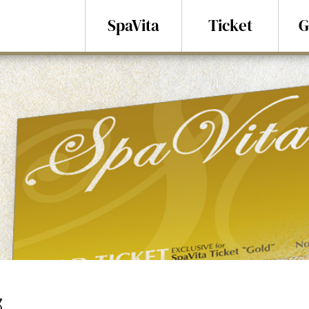
SpaVita
Ticket
G
邸