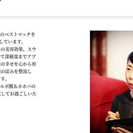
酸のベストマッチを
供しています。
バの美容効果、スウ
せて深層部までアプ
様の幸せを心から祈
魂の淀みを整流し
ます。
フルボ酸＆ホホバの
衣してお過ごしいた