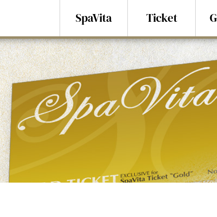
SpaVita
Ticket
G