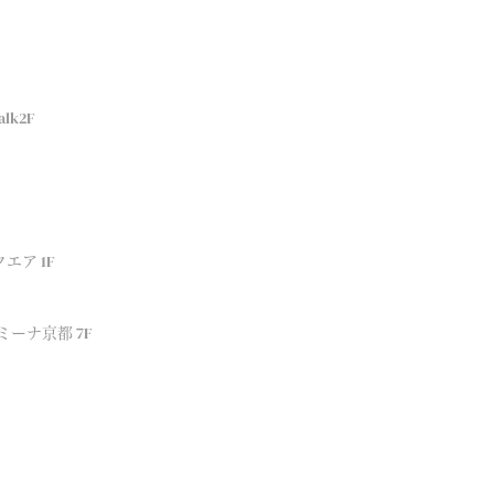
lk2F
エア 1F
ーナ京都 7F