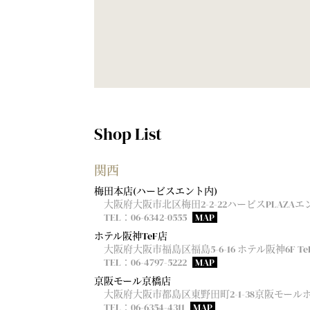
Shop List
関西
梅田本店(ハービスエント内)
大阪府大阪市北区梅田2-2-22ハービスPLAZAエ
TEL：06-6342-0555
MAP
ホテル阪神TeF店
大阪府大阪市福島区福島5-6-16 ホテル阪神6F Te
TEL：06-4797-5222
MAP
京阪モール京橋店
大阪府大阪市都島区東野田町2-1-38京阪モール
TEL：06-6354-4311
MAP