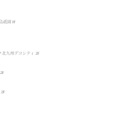
祇園 1F
ク北九州デコシティ 2F
2F
2F