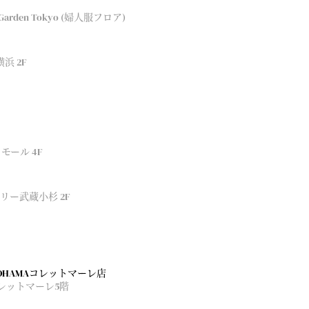
arden Tokyo (婦人服フロア)
浜 2F
ール 4F
リー武蔵小杉 2F
OHAMAコレットマーレ店
コレットマーレ5階