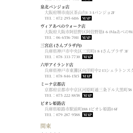
泉北パンジョ店
大阪府堺市南区茶山台1-3-1パンジョ2F
TEL：072-295-6116
MAP
ヴィアあべのウォーク店
大阪府大阪市阿倍野区阿倍野筋1-6-1ViaあべのWa
TEL：06-6556-7011
MAP
三宮店 (さんプラザ内)
兵庫県神戸市中央区三宮町1-8-1さんプラザ 3F
TEL：078-333-7730
MAP
六甲アイランド店
兵庫県神戸市東灘区向洋町中2-13シェラトンスク
TEL：078-846-1515
MAP
ミーナ京都店
京都府京都市中京区河原町通三条下ル大黒町58ミ
TEL：075-222-8858
MAP
ピオレ姫路店
兵庫県姫路市駅前町188-1ピオレ姫路1 6F
TEL：079-287-9588
MAP
関東