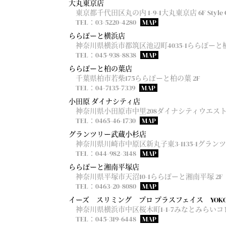
大丸東京店
東京都千代田区丸の内 1-9-1大丸東京店 6F Style G
TEL：03-5220-4280
MAP
ららぽーと横浜店
神奈川県横浜市都筑区池辺町4035-1ららぽーと横
TEL：045-938-8838
MAP
ららぽーと柏の葉店
千葉県柏市若柴175ららぽーと柏の葉 2F
TEL：04-7135-7339
MAP
小田原 ダイナシティ店
神奈川県小田原市中里208ダイナシティウエストモ
TEL：0465-46-1730
MAP
グランツリー武蔵小杉店
神奈川県川崎市中原区新丸子東3-1135-1グランツ
TEL：044-982-3148
MAP
ららぽーと湘南平塚店
神奈川県平塚市天沼10-1ららぽーと湘南平塚 2F
TEL：0463-20-8080
MAP
イーズ スリミング プロ プラスフェイス YOK
神奈川県横浜市中区桜木町1-1-7みなとみらい
TEL：045-319-6448
MAP