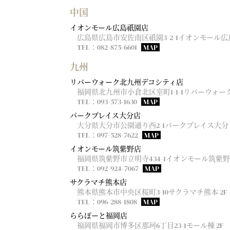
中国
イオンモール広島祇園店
広島県広島市安佐南区祇園3-2-1イオンモール広島
TEL：082-875-6601
MAP
九州
リバーウォーク北九州デコシティ店
福岡県北九州市小倉北区室町1-1-1リバーウォー
TEL：093-573-1630
MAP
パークプレイス大分店
大分県大分市公園通り西2-1パークプレイス大分 
TEL：097-528-7622
MAP
イオンモール筑紫野店
福岡県筑紫野市立明寺434-1イオンモール筑紫野 
TEL：092-924-7067
MAP
サクラマチ熊本店
熊本県熊本市中央区桜町3-10サクラマチ熊本 2F
TEL：096-288-1808
MAP
ららぽーと福岡店
福岡県福岡市博多区那珂6丁目23-1モール棟 2F