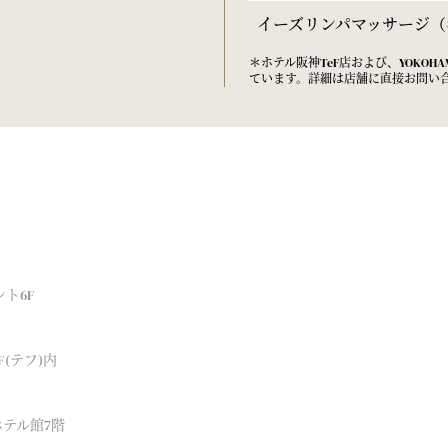
イーズリンパマッサージ（
＊ホテル阪神TeF店および、YOKO
ています。詳細は店舗に直接お問い
ント6F
F(テフ)内
ホテル館7階