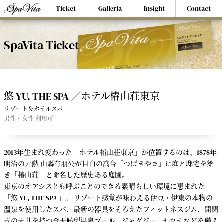
Ticket
Galleria
Insight
Contact
SpaVita Ticket
悠 YU, THE SPA ／ホテル椿山荘東京
リゾート＆ホテルスパ
男性・女性 利用可
2013年生まれ変わった「ホテル椿山荘東京」が位置するのは、1878年
明治の元勲 山縣有朋公が目白の高台「つばきやま」に庭と邸宅を築
き「椿山荘」と命名した歴史ある庭園。
東京のオアシスとも呼ぶことのできる素晴らしい環境に恵まれた
「悠 YU, THE SPA 」。 リゾート感覚が味わえる伊豆・伊東の本物の
温泉を使用したスパ、最新の器具をそろえたフィットネスジム、開閉
式の天井を持つ全天候型温泉プール、ジャグジー、サウナなどを備え